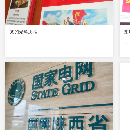
党的光辉历程
党
--