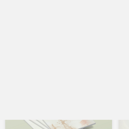
西安华诺通信技术有限公司
陕
标志释义：华诺通信的企业标识具有独特的艺术美感和
标
象征意义,它是由英文Communication的首字母“C“对称
分
演化而来,富有鲜明的时代特狄和行业特征,标识中两个
和
互动的“C“共同构成了一个虚拟的“H“和“N“,既是华诺通
又
信的“华“的拼音首季
特